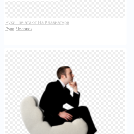
Руки Печатают На Клавиатуре
Рука
Человек
,