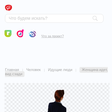
Что за проект?
Главная
Человек
Идущие люди
Женщина идет,
|
|
|
вид сзади