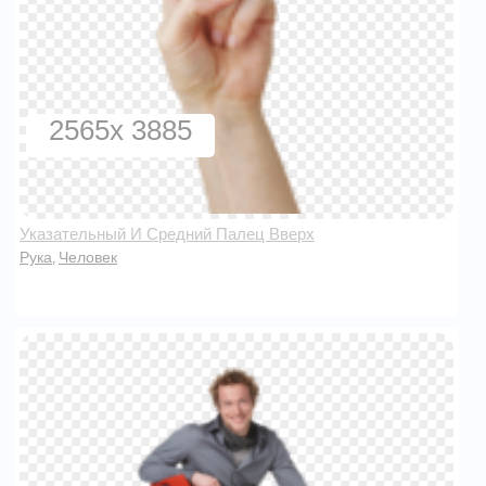
2565x 3885
Указательный И Средний Палец Вверх
Рука
Человек
,