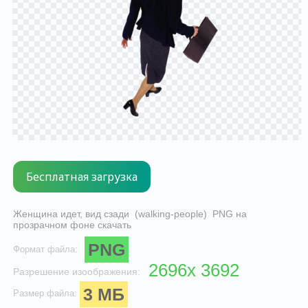
Женщина идет, вид сзади (walking-people) PNG на
прозрачном фоне скачать
PNG
Формат файла:
2696x 3692
Разрешение изоображения:
3 МБ
Размер файла: