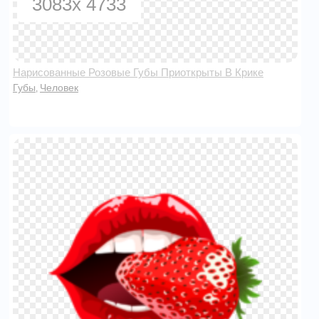
3083x 4733
Нарисованные Розовые Губы Приоткрыты В Крике
Губы
Человек
,