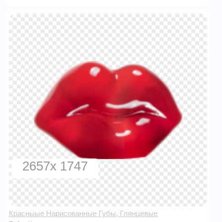
2657x 1747
Красныые Нарисованные Губы, Глянцевые