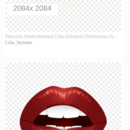
2084x 2084
Красные Нарисованные Губы Которые Прикушены Зубами
Губы
Человек
,