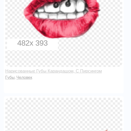
482x 393
Нарисованные Губы Карандашом, С Пирсингом
Губы
Человек
,