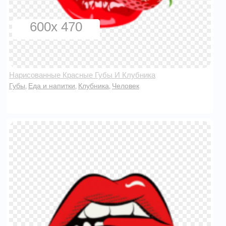
600x 470
Нарисованные Красные Губы И Клубника
Губы
Еда и напитки
Клубника
Человек
,
,
,