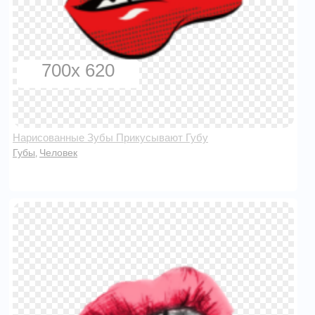
700x 620
Нарисованные Зубы Прикусывают Губу
Губы
Человек
,