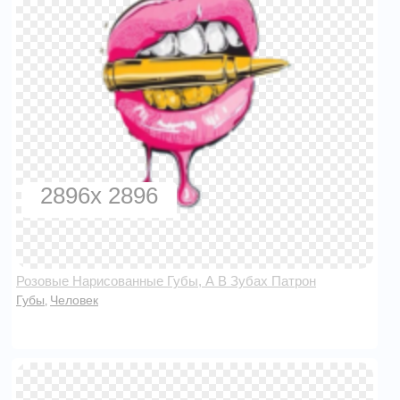
2896x 2896
Розовые Нарисованные Губы, А В Зубах Патрон
Губы
Человек
,