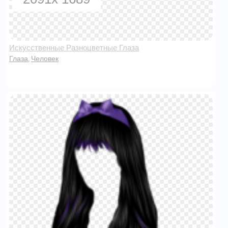
Искусственные Разноцветные Глаза
Глаза
Человек
,