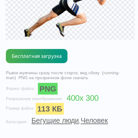
Рывок мужчины сразу после старта, вид сбоку (running-
man) PNG на прозрачном фоне скачать
PNG
Формат файла:
400x 300
Разрешение изоображения:
113 КБ
Размер файла:
Бегущие люди
Человек
Категория:
,