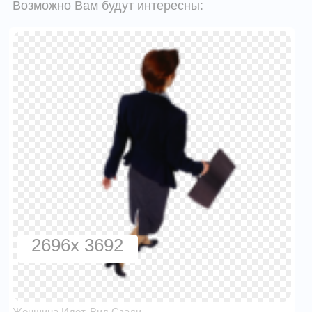
Возможно Вам будут интересны:
2696x 3692
Женщина Идет, Вид Сзади