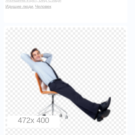
Идущие люди
Человек
,
472x 400