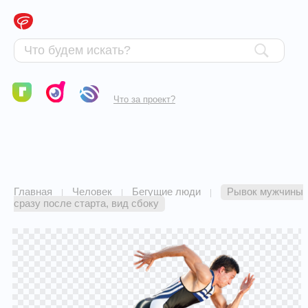
Что за проект?
Главная
Человек
Бегущие люди
Рывок мужчины
|
|
|
сразу после старта, вид сбоку