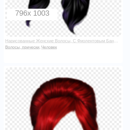
796x 1003
Нарисованные Женские Волосы, С Фиолентовым Бантом
Волосы, прически
Человек
,