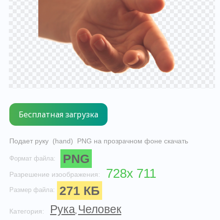
Подает руку (hand) PNG на прозрачном фоне скачать
PNG
Формат файла:
728x 711
Разрешение изоображения:
271 КБ
Размер файла:
Рука
Человек
Категория:
,