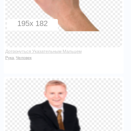
195x 182
Дотронуться Указательным Мальцем
Рука
Человек
,