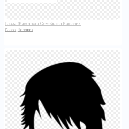
Глаза Животного Семейства Кошачих
Глаза
Человек
,