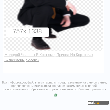
757x 1338
Молодой Человек В Костюме, Присел На Корточках
Бизнесмены
Человек
,
Вся информация, файлы и материалы, представленные на данном сайте,
предназначены исключительно для ознакомительных целей,
за исключением изображений которые помечены особой пикторгаммой -