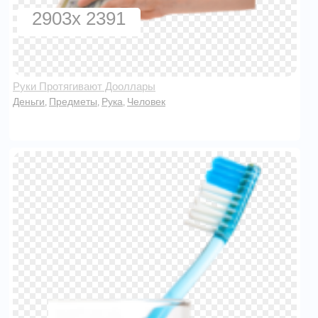
2903x 2391
Руки Протягивают Дооллары
Деньги
Предметы
Рука
Человек
,
,
,