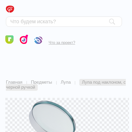
Что за проект?
Главная
Предметы
Лупа
Лупа под наклоном, с
|
|
|
черной ручкой