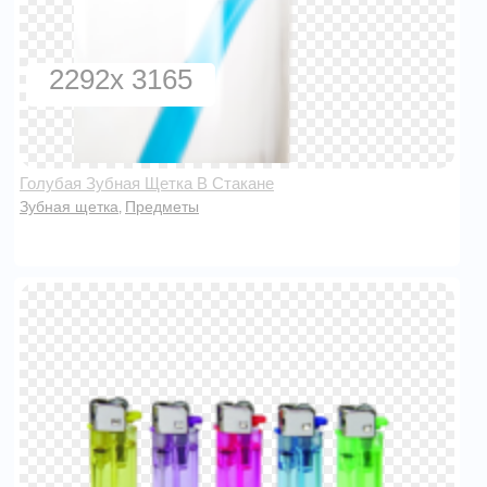
2292x 3165
Голубая Зубная Щетка В Стакане
Зубная щетка
Предметы
,