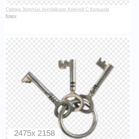
Связка Золотых Английских Ключей С Кольцом
Ключ
2475x 2158