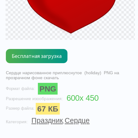
Сердце нарисованное приплюснутое (holiday) PNG на
прозрачном фоне скачать
PNG
Формат файла:
600x 450
Разрешение изоображения:
67 КБ
Размер файла:
Праздник
Сердце
Категория:
,