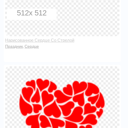
512x 512
Нарисованное Сердце Со Стрелой
Праздник
Сердце
,