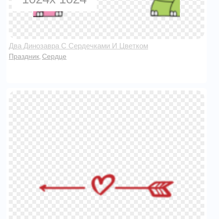
Два Динозавра С Сердечками И Цветком
Праздник
Сердце
,