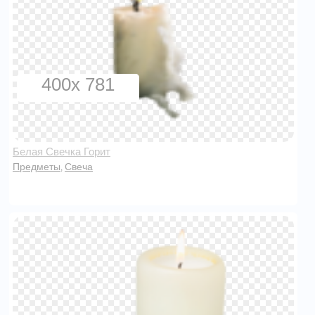
400x 781
Белая Свечка Горит
Предметы
Свеча
,