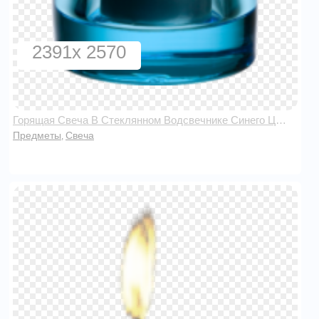
2391x 2570
Горящая Свеча В Стеклянном Водсвечнике Синего Цвета
Предметы
Свеча
,