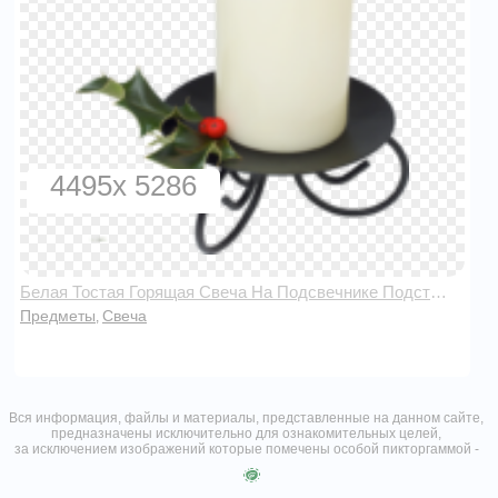
4495x 5286
Белая Тостая Горящая Свеча На Подсвечнике Подставке С Листиками
Предметы
Свеча
,
Вся информация, файлы и материалы, представленные на данном сайте,
предназначены исключительно для ознакомительных целей,
за исключением изображений которые помечены особой пикторгаммой -