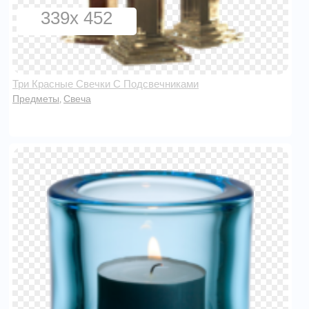
339x 452
Три Красные Свечки С Подсвечниками
Предметы
Свеча
,