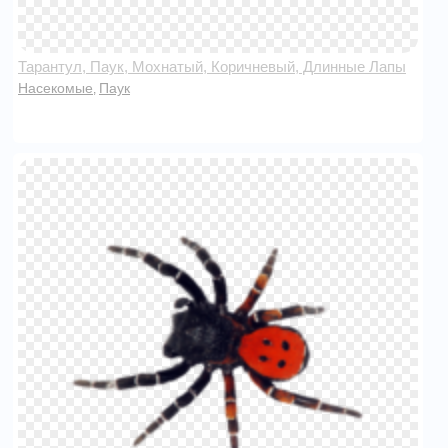
Тарантул, Паук, Мохнатый, Коричневый, Длинные Лапы
Насекомые
Паук
,