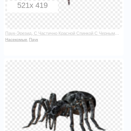
521x 419
Паук-Эрезид, С Частично Красной Спинкой С Черными Точками, Вид Сверху
Насекомые
Паук
,