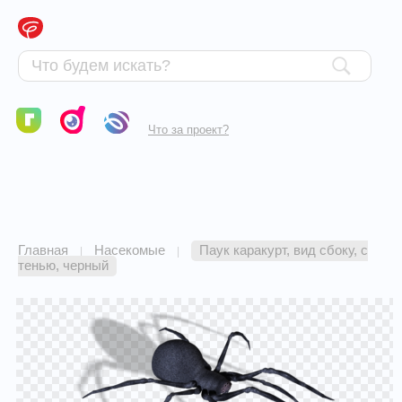
Что за проект?
Главная
Насекомые
Паук каракурт, вид сбоку, с
|
|
тенью, черный