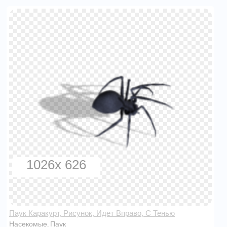
1026x 626
Паук Каракурт, Рисунок, Идет Вправо, С Тенью
Насекомые
Паук
,