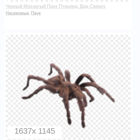
Черный Мохнатый Паук Птицеед, Вид Сверху
Насекомые
Паук
,
1637x 1145