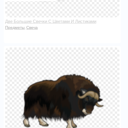
Две Большие Свечки С Цветами И Листиками
Предметы
Свеча
,