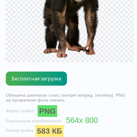
Обезьяна шимпанзе стоит, смотрит вперед (monkey) PNG
на прозрачном фоне скачать
PNG
Формат файла:
564x 800
Разрешение изоображения:
583 КБ
Размер файла: