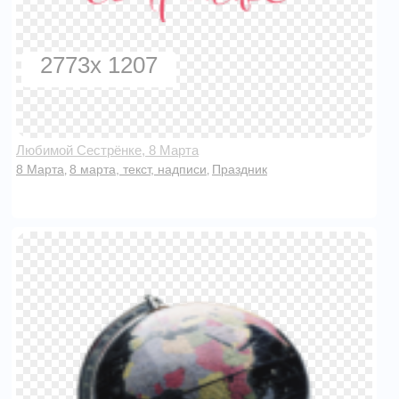
2773x 1207
Любимой Сестрёнке, 8 Марта
8 Марта
8 марта, текст, надписи
Праздник
,
,