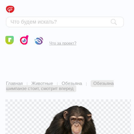
Что за проект?
Главная
Животные
Обезьяна
Обезьяна
|
|
|
шимпанзе стоит, смотрит вперед