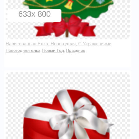
633x 800
Нарисованная Елка, Новогодняя, С Укражениями
Новогодняя елка
Новый Год
Праздник
,
,