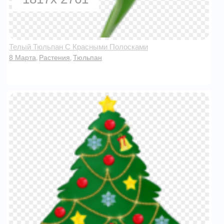
Телый Тюльпан С Красными Полосками
8 Марта
Растения
Тюльпан
,
,