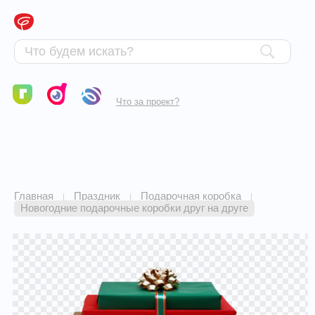
Что за проект?
Главная
Праздник
Подарочная коробка
|
|
|
Новогодние подарочные коробки друг на друге