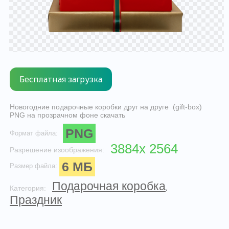
Новогодние подарочные коробки друг на друге (gift-box)
PNG на прозрачном фоне скачать
PNG
Формат файла:
3884x 2564
Разрешение изоображения:
6 МБ
Размер файла:
Подарочная коробка
Категория:
,
Праздник