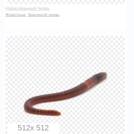
Нарисованный Червь
Животные
Земляной червь
,
512x 512