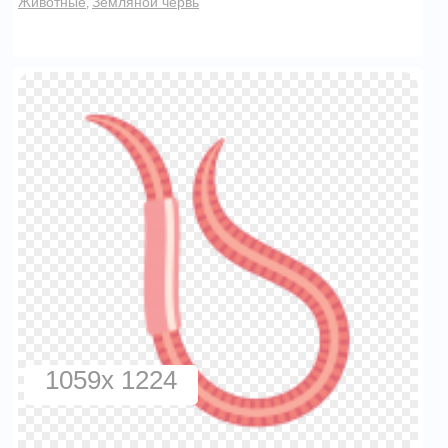
Животные
Земляной червь
,
1059x 1224