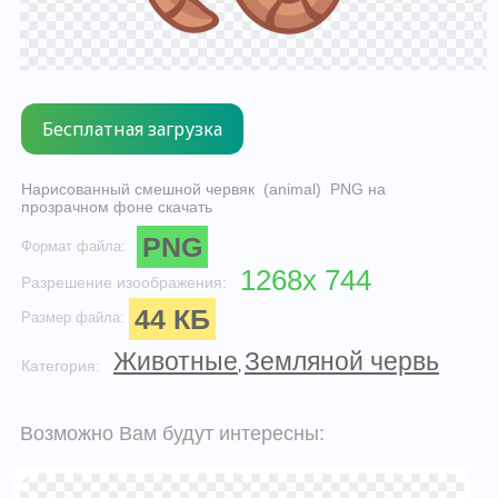
Нарисованный смешной червяк (animal) PNG на
прозрачном фоне скачать
PNG
Формат файла:
1268x 744
Разрешение изоображения:
44 КБ
Размер файла:
Животные
Земляной червь
Категория:
,
Возможно Вам будут интересны: