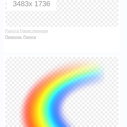
3483x 1736
Радуга Нарисованная
Природа
Радуга
,