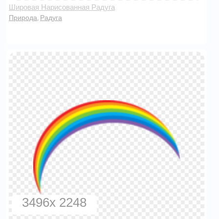
Шировая Нарисованная Радуга
Природа
Радуга
,
3496x 2248