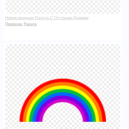
Нарисованная Радуга С Острыми Краями
Природа
Радуга
,