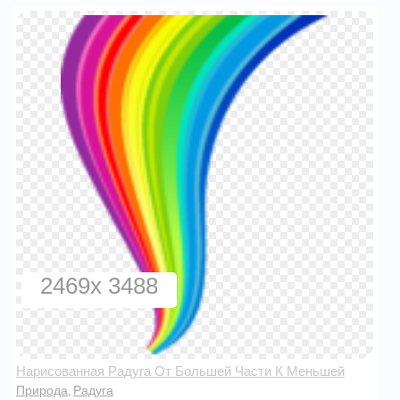
2469x 3488
Нарисованная Радуга От Большей Части К Меньшей
Природа
Радуга
,