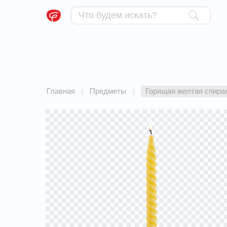
Главная
Предметы
Горящая желтая спира
|
|