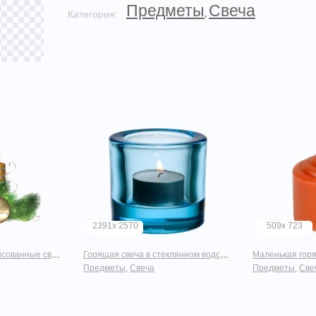
Предметы
Свеча
Категория:
,
2391x 2570
509x 723
лочными шарами и ветками
Горящая свеча в стеклянном водсвечнике синего цвета
Маленькая горя
Предметы
,
Свеча
Предметы
,
Све