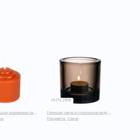
2615x 2906
щая оранжевая свечка
Горящая свеча в стеклянном водсвечнике серого цвета
ча
Предметы
,
Свеча