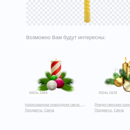
Возможно Вам будут интересны:
3463x 2984
3504x 2828
Нарисованная новогодняя свеча, с елочными игрушками и елочной веткой
Рождественские нарисованные свечи с е
Предметы
,
Свеча
Предметы
,
Свеча