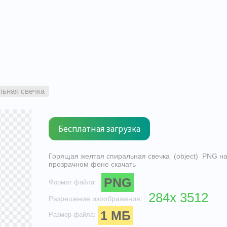
льная свечка
Горящая желтая спиральная свечка (object) PNG н
прозрачном фоне скачать
PNG
Формат файла:
284x 3512
Разрешение изоображения:
1 МБ
Размер файла: