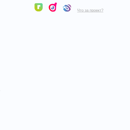
Что за проект?
а