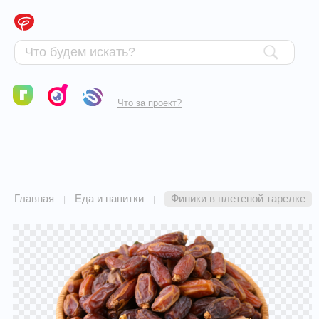
Что за проект?
Главная
Еда и напитки
Финики в плетеной тарелке
|
|