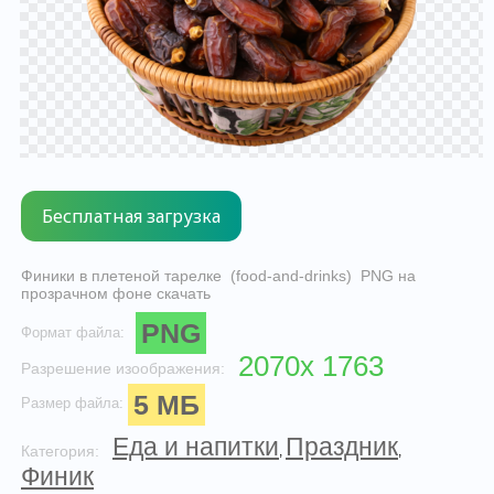
Финики в плетеной тарелке (food-and-drinks) PNG на
прозрачном фоне скачать
PNG
Формат файла:
2070x 1763
Разрешение изоображения:
5 МБ
Размер файла:
Еда и напитки
Праздник
Категория:
,
,
Финик