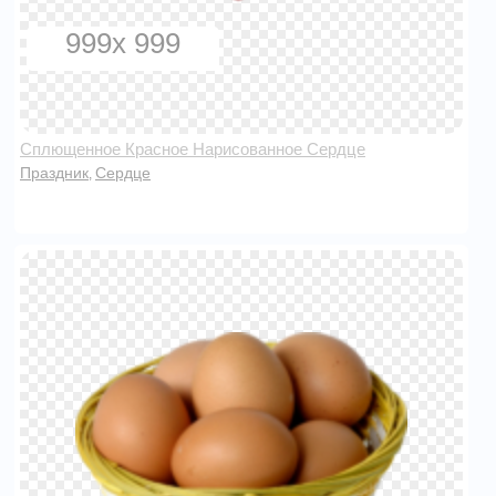
999x 999
Сплющенное Красное Нарисованное Сердце
Праздник
Сердце
,