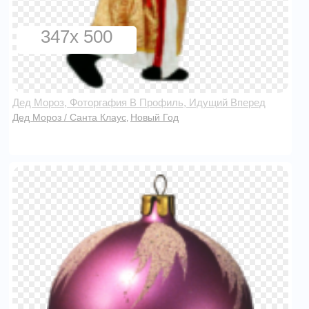
347x 500
Дед Мороз, Фоторгафия В Профиль, Идущий Вперед
Дед Мороз / Санта Клаус
Новый Год
,