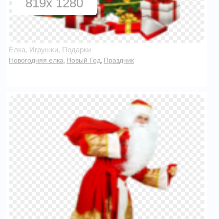
819x 1280
Ёлка, Игрушки, Подарки
Новогодняя елка
Новый Год
Праздник
,
,