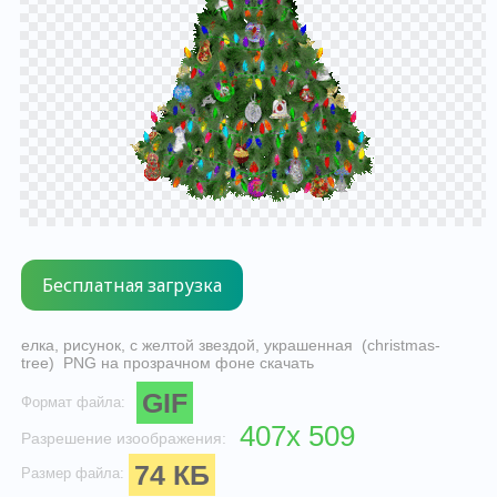
елка, рисунок, с желтой звездой, украшенная (christmas-
tree) PNG на прозрачном фоне скачать
GIF
Формат файла:
407x 509
Разрешение изоображения:
74 КБ
Размер файла: