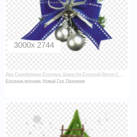
3000x 2744
Два Серебряных Ёлочных Шара На Ёлочной Ветке С Бантом
Елочные игрушки
Новый Год
Праздник
,
,