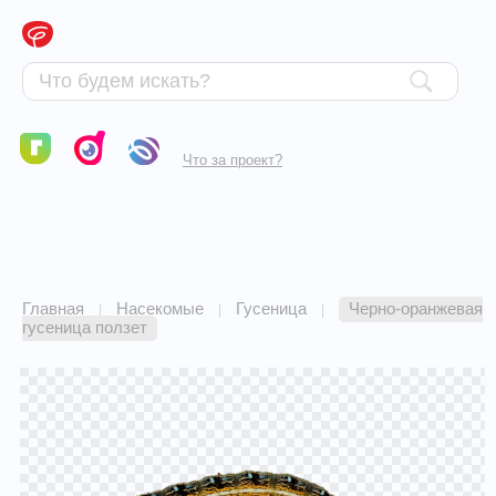
Что за проект?
Главная
Насекомые
Гусеница
Черно-оранжевая
|
|
|
гусеница ползет