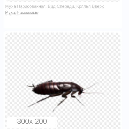
Муха Нарисованная, Вид Спереди, Крялья Вверх
Муха
Насекомые
,
300x 200