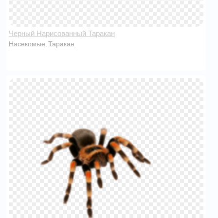
Черный Нарисованный Таракан
Насекомые
Таракан
,