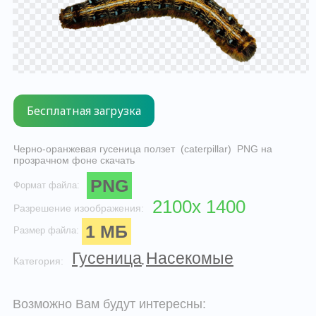
Черно-оранжевая гусеница ползет (caterpillar) PNG на
прозрачном фоне скачать
PNG
Формат файла:
2100x 1400
Разрешение изоображения:
1 МБ
Размер файла:
Гусеница
Насекомые
Категория:
,
Возможно Вам будут интересны: