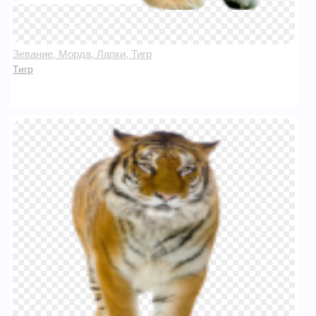
Зевание, Морда, Лапки, Тигр
Тигр