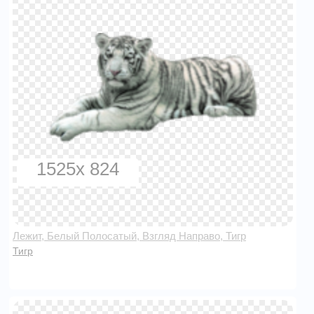
1525x 824
Лежит, Белый Полосатый, Взгляд Направо, Тигр
Тигр