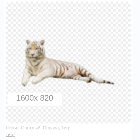
1600x 820
Лежит, Светлый, Справа, Тигр
Тигр