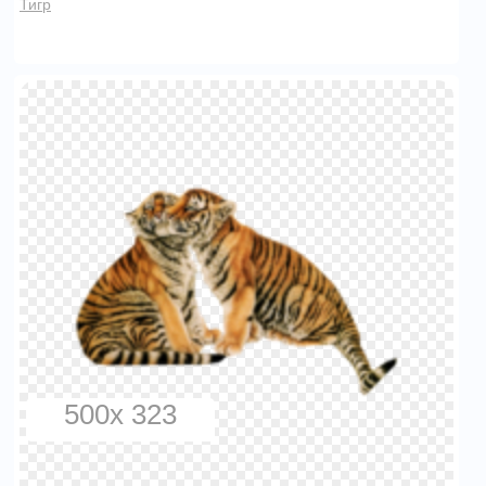
Тигр
500x 323