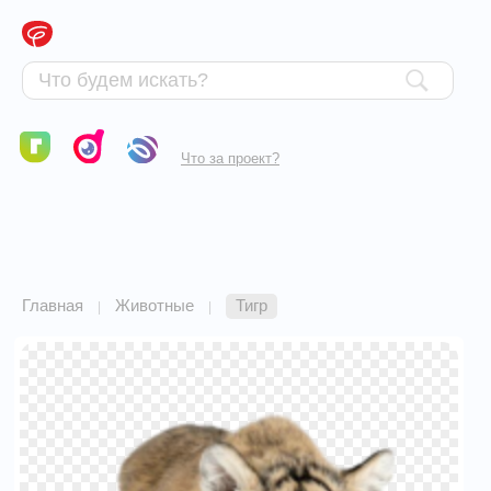
Что за проект?
Главная
Животные
Тигр
|
|