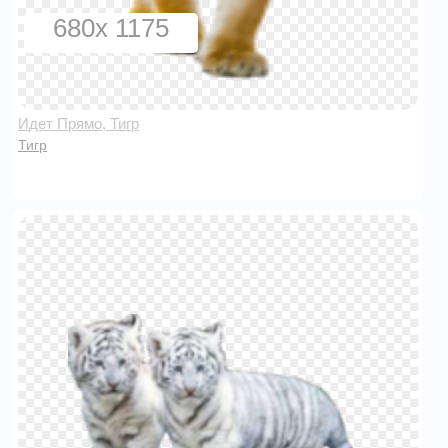
680x 1175
Идет Прямо, Тигр
Тигр