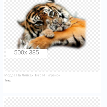
500x 385
Морда На Лапках Тигр И Тигренок
Тигр