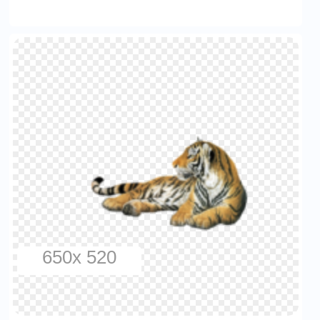
650x 520