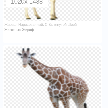
1020x 1438
Жираф, Нарисованный, С Вытянутой Шеей
Животные
Жираф
,