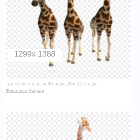
1299x 1388
Три Нарисованных Жирафа, Вид Спереди
Животные
Жираф
,