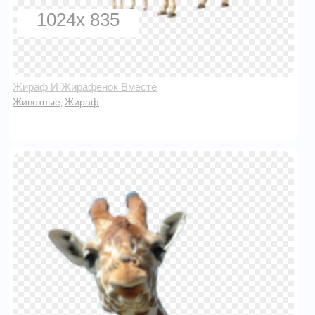
1024x 835
Жираф И Жирафенок Вместе
Животные
Жираф
,