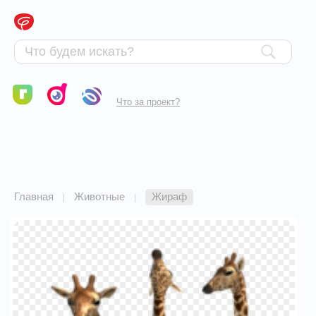
Что за проект?
Главная
Животные
Жираф
|
|