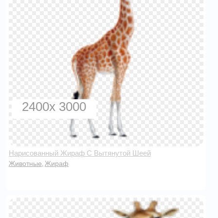
2400x 3000
Нарисованный Жираф С Вытянутой Шеей
Животные
Жираф
,