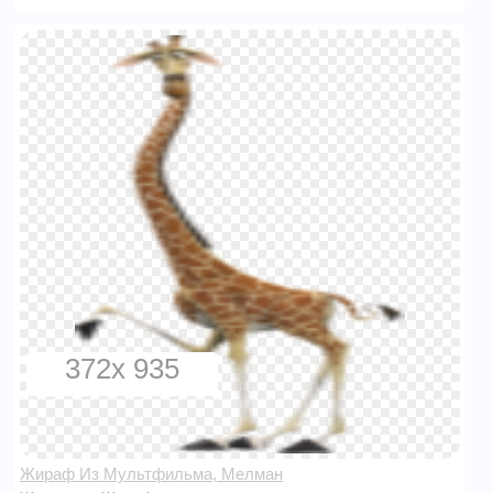
372x 935
Жираф Из Мультфильма, Мелман