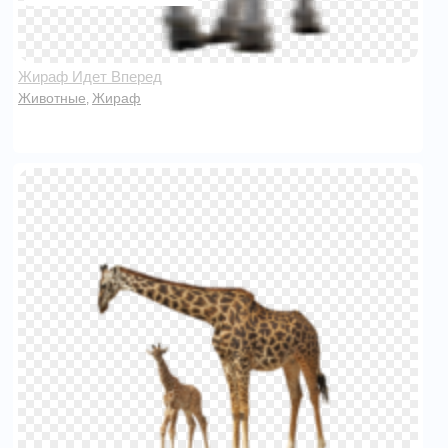
Жираф Идет Вперед
Животные
Жираф
,