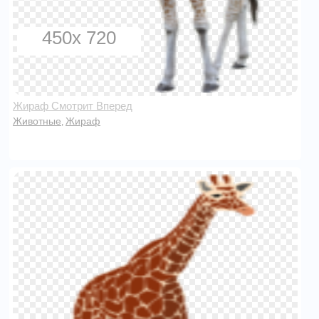
450x 720
Жираф Смотрит Вперед
Животные
Жираф
,