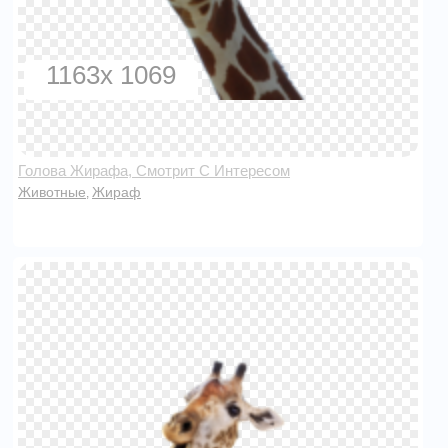
1163x 1069
Голова Жирафа, Смотрит С Интересом
Животные
Жираф
,