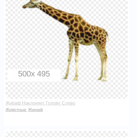
500x 495
Жираф Наклоняет Голову Слево
Животные
Жираф
,