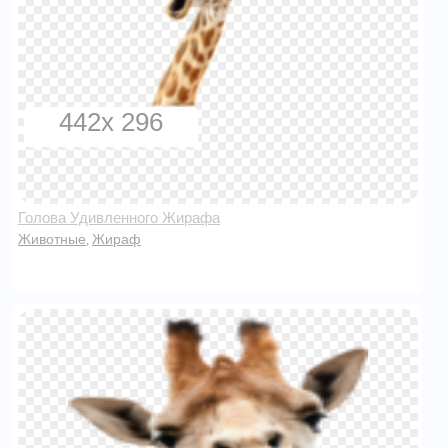
442x 296
Голова Удивленного Жирафа
Животные
Жираф
,