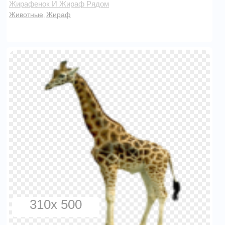
Жирафенок И Жираф Рядом
Животные
Жираф
,
310x 500