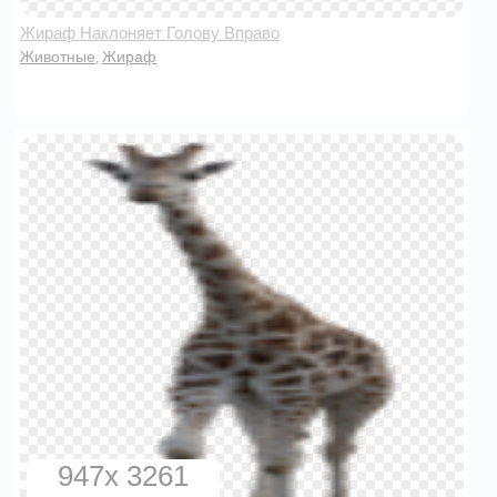
Жираф Наклоняет Голову Вправо
Животные
Жираф
,
947x 3261