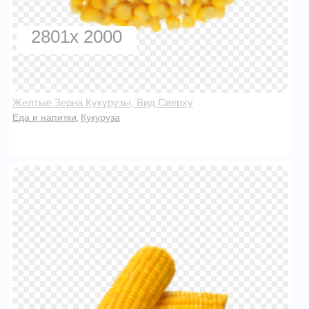
2801x 2000
Желтые Зерна Кукурузы, Вид Сверху
Еда и напитки
Кукуруза
,