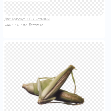
Две Кукурузы С Листьями
Еда и напитки
Кукуруза
,