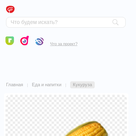
Что за проект?
Главная
Еда и напитки
Кукуруза
|
|