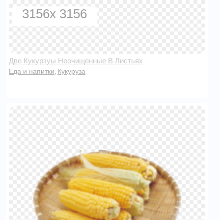
3156x 3156
Две Кукурзуы Неочищенные В Листьях
Еда и напитки
Кукуруза
,