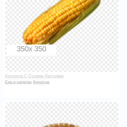
350x 350
Кукуруза С Сухими Листьями
Еда и напитки
Кукуруза
,