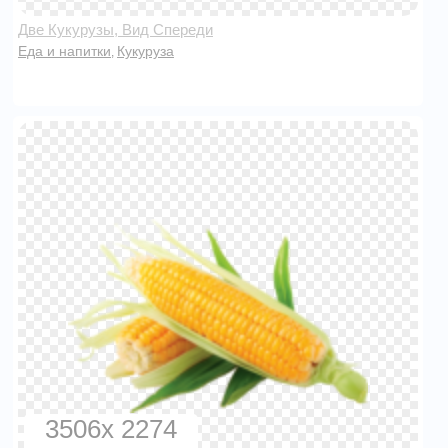
Две Кукурузы, Вид Спереди
Еда и напитки
Кукуруза
,
3506x 2274