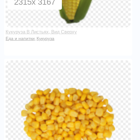
2315x 3167
Кукуруза В Листьях, Вид Сверху
Еда и напитки
Кукуруза
,