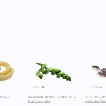
659x 340
2275x 841
кольцом
Нарисованная змея на ветке, зеленя, с открытым ртом
Питон кольцом
Животные
,
Змея
Животные
,
Зме