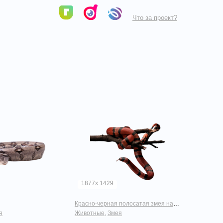
Что за проект?
1877x 1429
Красно-черная полосатая змея на ветке
я
Животные
,
Змея