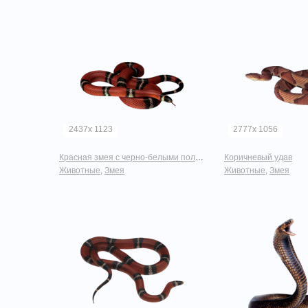
2437x 1123
2777x 1056
Красная змея с черно-белыми полосками
Коричневый удав
Животные
,
Змея
Животные
,
Змея