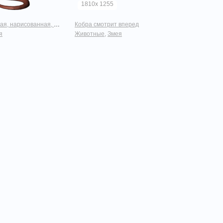
1810x 1255
арисованная, смотрит вперед
Кобра смотрит вперед
я
Животные
,
Змея