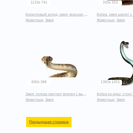
1133x 741
335x 353
Коралловый аспид, змея, красная с черно-беллыми полосками
Кобра, змея шипит с о
Животные
,
Змея
Животные
,
Змея
600x 388
1383x 1451
Змея, голова смотрит вперед с высунутум языком
Кобра из игры, стоит с открытой
Животные
,
Змея
Животные
,
Змея
Предыдущая страница