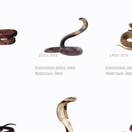
2331x 2016
1400x 1076
Коричневая кобра, змея
Коричневая зм
Животные
,
Змея
Животные
,
Зме