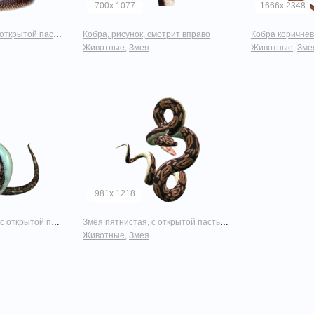
700x 1077
1666x 2348
ткрытой пастью
Кобра, рисунок, смотрит вправо
Кобра коричневая, н
Животные
,
Змея
Животные
,
Зме
981x 1218
 пасть, нарисованная
Змея пятнистая, с открытой пастью, нарисованная
Животные
,
Змея