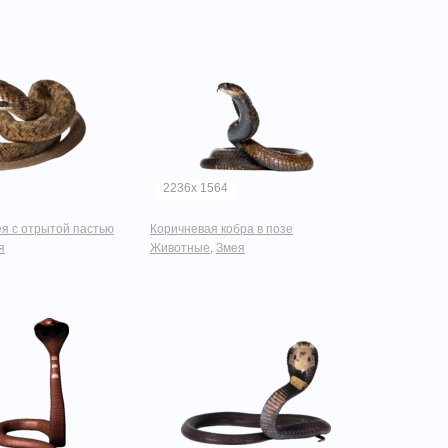
2236x 1564
ея с отрытой пастью
Коричневая кобра в позе
я
Животные
,
Змея