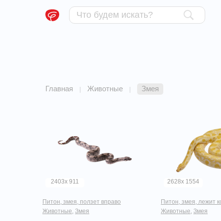
Главная
Животные
Змея
|
|
2403x 911
2628x 1554
Питон, змея, ползет вправо
Питон, змея, лежит 
Животные
,
Змея
Животные
,
Змея